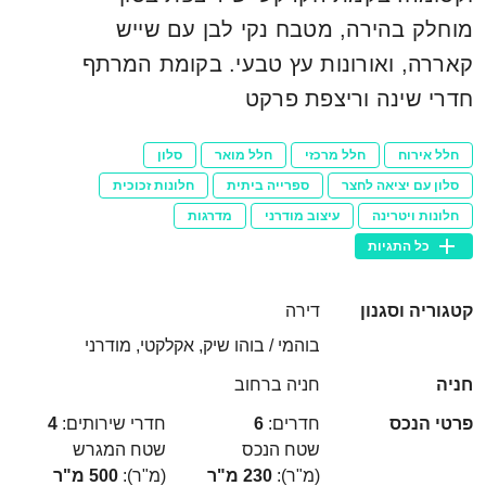
מוחלק בהירה, מטבח נקי לבן עם שייש
קאררה, ואורונות עץ טבעי. בקומת המרתף
חדרי שינה וריצפת פרקט
חלל אירוח
חלל מרכזי
חלל מואר
סלון
סלון עם יציאה לחצר
ספרייה ביתית
חלונות זכוכית
חלונות ויטרינה
עיצוב מודרני
מדרגות
כל התגיות
קטגוריה וסגנון
דירה
בוהמי / בוהו שיק, אקלקטי, מודרני
חניה
חניה ברחוב
פרטי הנכס
חדרים:
6
חדרי שירותים:
4
שטח הנכס
שטח המגרש
(מ"ר):
230 מ"ר
(מ"ר):
500 מ"ר