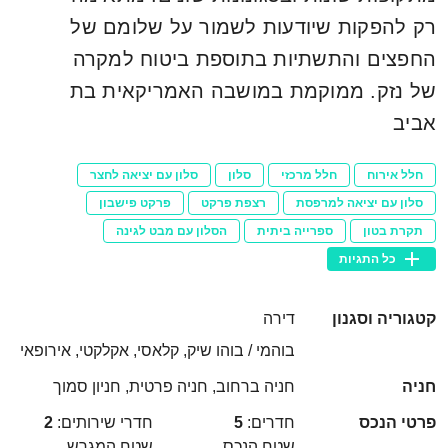
רק להפקות שיודעות לשמור על שלומם של
החפצים והתשתיות בתוספת ביטוח למקרה
של נזק. ממוקמת במושבה האמריקאית בת
אביב
חלל אירוח
חלל מרכזי
סלון
סלון עם יציאה לחצר
סלון עם יציאה למרפסת
רצפת פרקט
פרקט פישבון
תקרת בטון
ספרייה ביתית
הסלון עם מבט לגינה
כל התגיות
קטגוריה וסגנון
דירה
בוהמי / בוהו שיק, קלאסי, אקלקטי, אירופאי
חניה
חניה ברחוב, חניה פרטית, חניון סמוך
פרטי הנכס
חדרים:
5
חדרי שירותים:
2
שטח הנכס
שטח המגרש