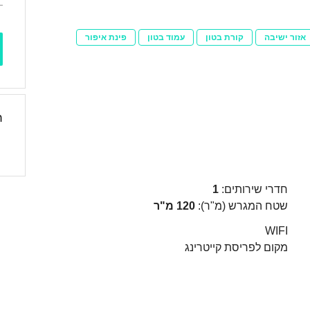
אזור ישיבה
קורת בטון
עמוד בטון
פינת איפור
ר
חדרי שירותים:
1
שטח המגרש (מ"ר):
120 מ"ר
WIFI
מקום לפריסת קייטרינג