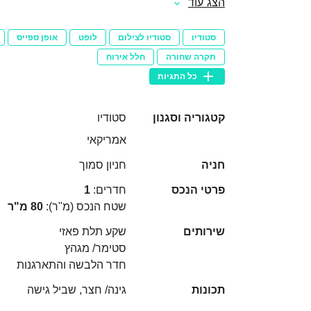
הצג עוד
סטודיו
סטודיו לצילום
לופט
אופן ספייס
תקרה שחורה
חלל אירוח
כל התגיות
קטגוריה וסגנון
סטודיו
אמריקאי
חניה
חניון סמוך
פרטי הנכס
חדרים:
1
שטח הנכס (מ"ר):
80 מ"ר
שירותים
שקע תלת פאזי
סטימר/ מגהץ
חדר הלבשה והתארגנות
תכונות
גינה/ חצר, שביל גישה