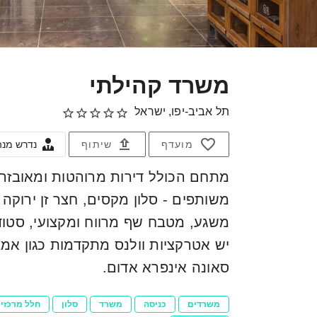
משרד קהילתי
תל אביב-יפו, ישראל
מועדף
שיתוף
נדרש מנהל
מתחם הכולל דירות מרוהטות ומאובזרו
משותפים - סלון מקסים, חצר זן ירוקה ו
משגע, מטבח שף מרווח ומקצועי, סטודי
יש אטרקציות וולנס מתקדמות כגון אמב
סאונה אינפרא אדום.
משרדים
כניסה
משרד
סלון
חלל מרכזי