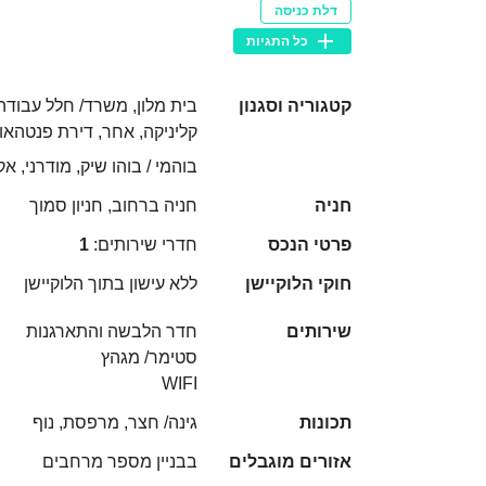
דלת כניסה
כל התגיות
קטגוריה וסגנון
בית מלון, משרד/ חלל עבודה
קליניקה, אחר, דירת פנטהאוז
בוהמי / בוהו שיק, מודרני, אק
חניה
חניה ברחוב, חניון סמוך
פרטי הנכס
חדרי שירותים:
1
חוקי הלוקיישן
ללא עישון בתוך הלוקיישן
שירותים
חדר הלבשה והתארגנות
סטימר/ מגהץ
WIFI
תכונות
גינה/ חצר, מרפסת, נוף
אזורים מוגבלים
בבניין מספר מרחבים