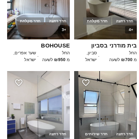
חדר רחצה
חדר מקלחת
חדר רחצה
חדר מקלחת
+3
+4
15
20
בית מודרני בסביון
BOHOUSE
החל
סביון,
החל
שער אפרים,
·
·
מ
₪700
לשעה
ישראל
מ
₪950
לשעה
ישראל
חדר רחצה
חדר שירותים
חדר רחצה