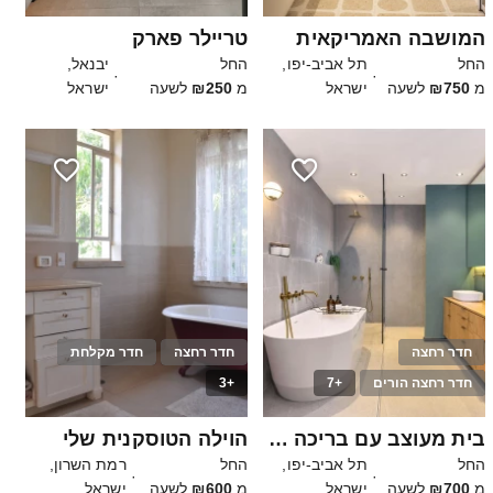
המושבה האמריקאית
טריילר פארק
החל
תל אביב-יפו,
החל
יבנאל,
·
·
מ
₪750
לשעה
ישראל
מ
₪250
לשעה
ישראל
חדר רחצה
חדר רחצה
חדר מקלחת
חדר רחצה הורים
+7
+3
30
בית מעוצב עם בריכה וגינה ענקית
הוילה הטוסקנית שלי
החל
תל אביב-יפו,
החל
רמת השרון,
·
·
מ
₪700
לשעה
ישראל
מ
₪600
לשעה
ישראל