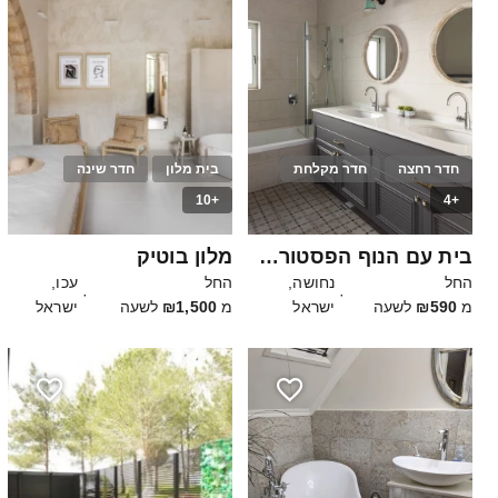
חדר רחצה
חדר מקלחת
בית מלון
חדר שינה
+10
+4
30
40
בית עם הנוף הפסטורלי של חבל עדולם
מלון בוטיק
החל
נחושה,
החל
עכו,
·
·
מ
₪590
לשעה
ישראל
מ
₪1,500
לשעה
ישראל