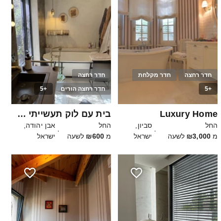
חדר רחצה
חדר מקלחת
חדר רחצה
+5
חדר רחצה הורים
+5
25
100
Luxury Home
בית עם לוק תעשייתי מחוספס
החל
סביון,
החל
אבן יהודה,
·
·
מ
₪3,000
לשעה
ישראל
מ
₪600
לשעה
ישראל