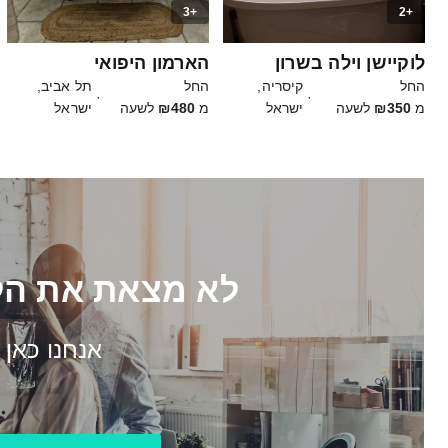
+3
+2
20
12
לוקיישן וילה בשרון
הארמון היפואי
החל
קיסריה,
החל
תל אביב,
·
·
מ
₪350
לשעה
ישראל
מ
₪480
לשעה
ישראל
לא מצאת את הל
אנחנו כאן 