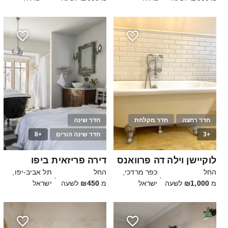
חדר רחצה
חדר מקלחת
חדר שינה
+3
חדר שינה הורים
+8
40
30
לוקיישן וילה דה פרוואנס
דירה פריזאית ביפו
החל
כפר מרדכי,
החל
תל אביב-יפו,
·
·
מ
₪1,000
לשעה
ישראל
מ
₪450
לשעה
ישראל