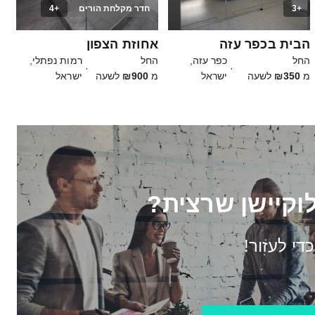
+3
חדר מקלחת הורים
+4
40
20
הבית בכפר עזה
אחוזת הצפון
החל
כפר עזה,
החל
רמות נפתלי,
·
·
מ
₪350
לשעה
ישראל
מ
₪900
לשעה
ישראל
וקיישן שרצית?
כדי לעזור!