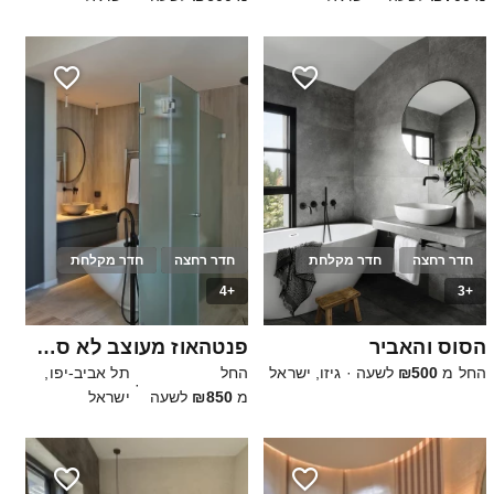
חדר רחצה
חדר מקלחת
חדר רחצה
חדר מקלחת
+4
+3
10
15
הסוס והאביר
פנטהאוז מעוצב לא סטנדרטי
החל מ
₪500
לשעה
·
גיזו, ישראל
החל
תל אביב-יפו,
·
מ
₪850
לשעה
ישראל