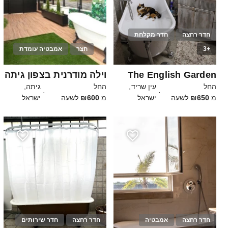
חדר רחצה
חדר מקלחת
+3
חצר
אמבטיה עומדת
20
10
The English Garden
וילה מודרנית בצפון גיתה
החל
עין שריד,
החל
גיתה,
·
·
מ
₪650
לשעה
ישראל
מ
₪600
לשעה
ישראל
חדר רחצה
אמבטיה
חדר רחצה
חדר שירותים