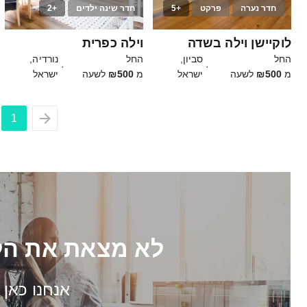
חדר נערה
פרקט
+5
חדר שינה ילדים
+2
15
30
לוקיישן וילה בשדה
וילה כפרית
החל
סביון,
החל
נורדיה,
·
·
מ
₪500
לשעה
ישראל
מ
₪500
לשעה
ישראל
1
לא מצאת את הל
אנחנו כאן 