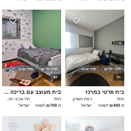
חדר ילדים
חדר שינה
חדר ילדים
חדר שינה
+6
+3
30
בית פרטי במרכז
בית מעוצב עם בריכה וגינה ענקית
החל
רמת השרון,
החל
תל אביב-יפו,
·
·
מ
₪400
לשעה
ישראל
מ
₪700
לשעה
ישראל