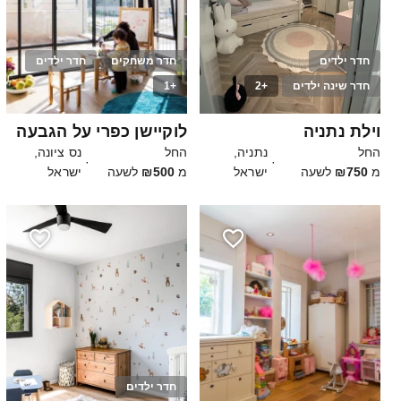
חדר ילדים
חדר משחקים
חדר ילדים
חדר שינה ילדים
+2
+1
30
5
וילת נתניה
לוקיישן כפרי על הגבעה
החל
נתניה,
החל
נס ציונה,
·
·
מ
₪750
לשעה
ישראל
מ
₪500
לשעה
ישראל
חדר ילדים