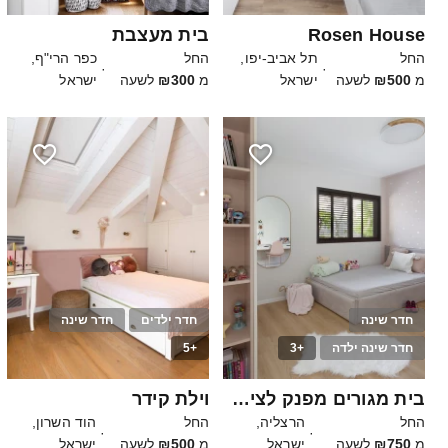
Rosen House
בית מעצבת
החל
תל אביב-יפו,
החל
כפר הרי"ף,
·
·
מ
₪500
לשעה
ישראל
מ
₪300
לשעה
ישראל
חדר שינה
חדר ילדים
חדר שינה
חדר שינה ילדה
+3
+5
30
25
בית מגורים מפנק לצילומים
וילת קידר
החל
הרצליה,
החל
הוד השרון,
·
·
מ
₪750
לשעה
ישראל
מ
₪500
לשעה
ישראל