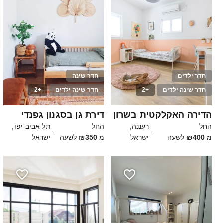
חדר ילדים
חדר שינה
חדר שינה ילדים
+2
חדר שינה ילדים
+2
20
10
הדירה האקלקטית בשרון
דירת גן בסגנון גפנדי
החל
רעננה,
החל
תל אביב-יפו,
·
·
מ
₪400
לשעה
ישראל
מ
₪350
לשעה
ישראל