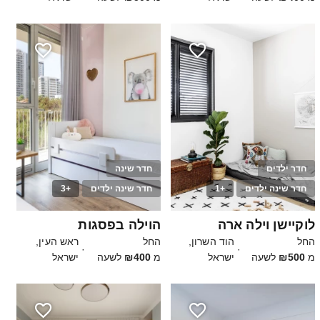
חדר ילדים
חדר שינה
חדר שינה ילדים
+1
חדר שינה ילדים
+3
75
40
לוקיישן וילה ארה
הוילה בפסגות
החל
הוד השרון,
החל
ראש העין,
·
·
מ
₪500
לשעה
ישראל
מ
₪400
לשעה
ישראל