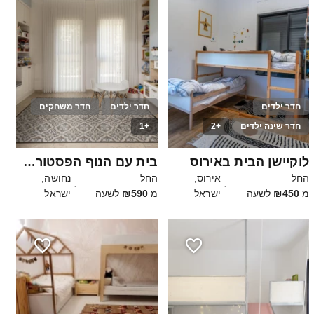
חדר ילדים
חדר ילדים
חדר משחקים
חדר שינה ילדים
+2
+1
40
10
לוקיישן הבית באירוס
בית עם הנוף הפסטורלי של חבל עדולם
החל
אירוס,
החל
נחושה,
·
·
מ
₪450
לשעה
ישראל
מ
₪590
לשעה
ישראל
2