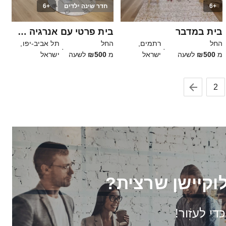
+6
חדר שינה ילדים
+6
20
20
בית במדבר
בית פרטי עם אנרגיה טובה במיוחד
החל
רתמים,
החל
תל אביב-יפו,
·
·
מ
₪500
לשעה
ישראל
מ
₪500
לשעה
ישראל
2
וקיישן שרצית?
כדי לעזור!