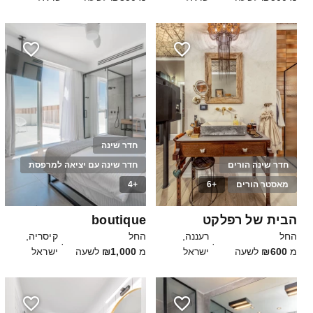
חדר שינה
חדר שינה הורים
חדר שינה עם יציאה למרפסת
מאסטר הורים
+6
+4
20
20
הבית של רפלקט
boutique
החל
רעננה,
החל
קיסריה,
·
·
מ
₪600
לשעה
ישראל
מ
₪1,000
לשעה
ישראל