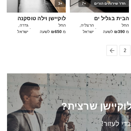
חדר שירותים הורים
+7
+3
20
30
הבית בגליל ים
לוקיישן וילה טוסקנה
החל
הרצליה,
החל
גדרה,
·
·
מ
₪390
לשעה
ישראל
מ
₪650
לשעה
ישראל
2
וקיישן שרצית?
כדי לעזור!