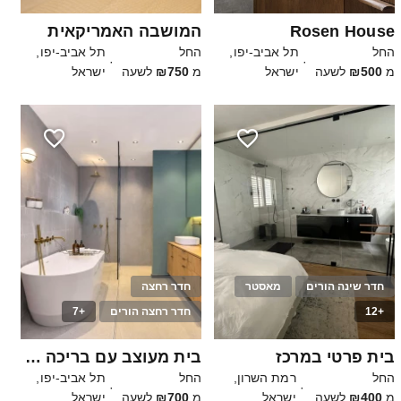
Rosen House
המושבה האמריקאית
החל
תל אביב-יפו,
החל
תל אביב-יפו,
·
·
מ
₪500
לשעה
ישראל
מ
₪750
לשעה
ישראל
חדר שינה הורים
מאסטר
חדר רחצה
+12
חדר רחצה הורים
+7
30
בית פרטי במרכז
בית מעוצב עם בריכה וגינה ענקית
החל
רמת השרון,
החל
תל אביב-יפו,
·
·
מ
₪400
לשעה
ישראל
מ
₪700
לשעה
ישראל