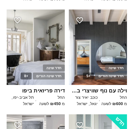
חדר שינה
חדר שינה
חדר שינה הורים
+5
חדר שינה הורים
+8
40
20
וילה עם נוף שוויצרי במרכז הארץ
דירה פריזאית ביפו
החל
כוכב יאיר צור
החל
תל אביב-יפו,
·
·
מ
₪600
לשעה
יגאל, ישראל
מ
₪450
לשעה
ישראל
חדש