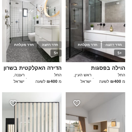
חדר רחצה
חדר מקלחת
חדר רחצה
חדר מקלחת
+5
+5
10
75
הוילה בפסגות
הדירה האקלקטית בשרון
החל
ראש העין,
החל
רעננה,
·
·
מ
₪400
לשעה
ישראל
מ
₪400
לשעה
ישראל