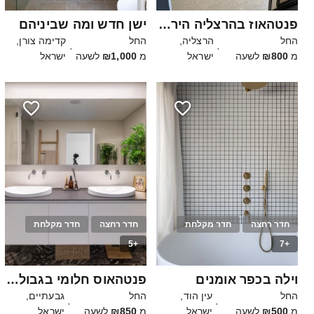
פנטהאוז בהרצליה הירוקה
ישן חדש ומה שביניהם
החל
הרצליה,
החל
קדימה צורן,
·
·
מ
₪800
לשעה
ישראל
מ
₪1,000
לשעה
ישראל
חדר רחצה
חדר מקלחת
חדר רחצה
חדר מקלחת
+5
+7
20
20
וילה בכפר אומנים
פנטהאוס חלומי בגבול גבעתיים תא
החל
עין הוד,
החל
גבעתיים,
·
·
מ
₪500
לשעה
ישראל
מ
₪850
לשעה
ישראל