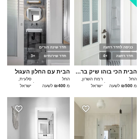
כניסה לחדר רחצה
חדר שינה הורים
חדר רחצה
+4
חדר שירותים
+3
25
20
הבית הכי בוהו שיק ברמת השרון
הבית עם החלון העגול
החל
רמת השרון,
החל
סלעית,
·
·
מ
₪500
לשעה
ישראל
מ
₪400
לשעה
ישראל