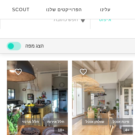
עלינו
הפרוייקטים שלנו
SCOUT
איפוס
הצג מפה
פינת אוכל
שולחן אוכל
חלל אירוח
חלל מרכזי
+10
+4
40
10