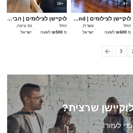
+10
+9
30
50
לוקיישן לצילומים | High - End
לוקיישן לצילומים | הבית ברוטשילד
החל
עשרת,
החל
נס ציונה,
·
·
מ
₪600
לשעה
ישראל
מ
₪500
לשעה
ישראל
3
וקיישן שרצית?
כדי לעזור!