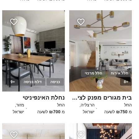
חלל אירוח
חלל מרכזי
+8
כניסה
דלת כניסה
+9
140
25
בית מגורים מפנק לצילומים
נחלת האינפיניטי
החל
הרצליה,
החל
מזור,
·
·
מ
₪750
לשעה
ישראל
מ
₪700
לשעה
ישראל