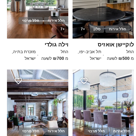
חלל אירוח
חלל מרכזי
חלל אירוח
סלון
+7
+7
25
5
לוקיישן אואזיס
וילה גולדי
החל
תל אביב-יפו,
החל
מזכרת בתיה,
·
·
מ
₪500
לשעה
ישראל
מ
₪700
לשעה
ישראל
חלל אירוח
חלל מרכזי
חלל אירוח
חלל מרכזי