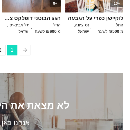
+8
+10
20
30
לוקיישן כפרי על הגבעה
הגג הבוטני דופלקס צהלה
החל
נס ציונה,
החל
תל אביב-יפו,
·
·
מ
₪500
לשעה
ישראל
מ
₪600
לשעה
ישראל
2
1
לא מצאת את הל
אנחנו כאן 