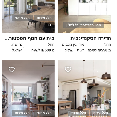
חלל אירוח
חלל מרכזי
מבט מהפינת אוכל לסלון
+6
40
20
הדירה הסקנדינבית
בית עם הנוף הפסטורלי של חבל עדולם
החל
מודיעין מכבים
החל
נחושה,
·
·
מ
₪550
לשעה
רעות, ישראל
מ
₪590
לשעה
ישראל
חלל אירוח
חלל מרכזי
חלל מרכזי
חלל אירוח