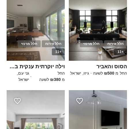
חלל אירוח
חלל מרכזי
חלל אירוח
חלל מרכזי
+11
+11
40
15
הסוס והאביר
וילה יוקרתית ענקית בלב השרון
החל מ
₪500
לשעה
·
גיזו, ישראל
החל
גני עם,
·
מ
₪380
לשעה
ישראל