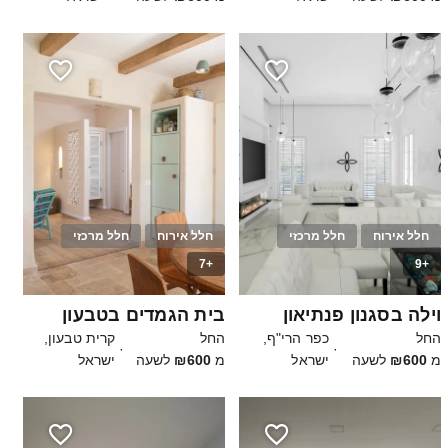
חלל אירוח
חלל מרכזי
חלל אירוח
חלל מרכזי
+7
+9
10
300
וילה בסגנון פנתיאון
בית הגמדים בטבעון
החל
כפר הרי"ף,
החל
קרית טבעון,
·
·
מ
₪600
לשעה
ישראל
מ
₪600
לשעה
ישראל