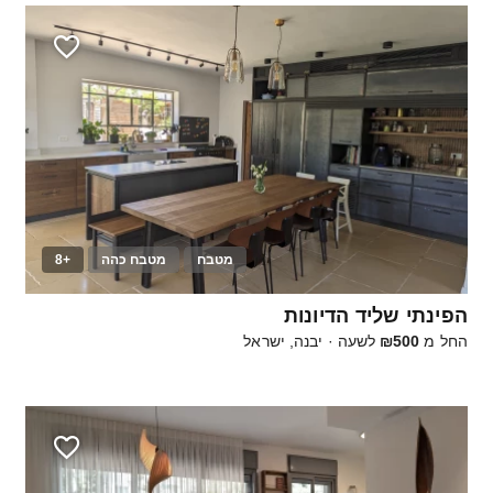
מטבח
מטבח כהה
+8
120
הפינתי שליד הדיונות
החל מ
₪500
לשעה
·
יבנה, ישראל