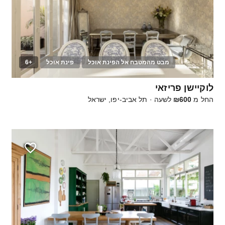
מבט מהמטבח אל הפינת אוכל
פינת אוכל
+6
40
לוקיישן פריזאי
החל מ
₪600
לשעה
·
תל אביב-יפו, ישראל