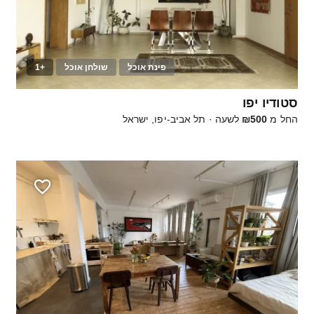
פינת אוכל
שולחן אוכל
+1
25
סטודיו יפו
החל מ
₪500
לשעה
·
תל אביב-יפו, ישראל