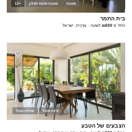
מטבח
מטבח פתוח לסלון
+12
10
בית התמר
החל מ
₪650
לשעה
·
אֳרָנִית, ישראל
פינת אוכל
שולחן אוכל
50
הצבעים של הטבע