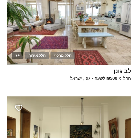
חלל מרכזי
חלל אירוח
+7
10
לב גונן
החל מ
₪500
לשעה
·
גונן, ישראל