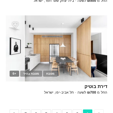
החל מ
₪500
לשעה
·
בית יצחק שער חפר, ישראל
מטבח
מטבח בהיר
+6
12
דירת בוטיק
החל מ
₪700
לשעה
·
תל אביב-יפו, ישראל