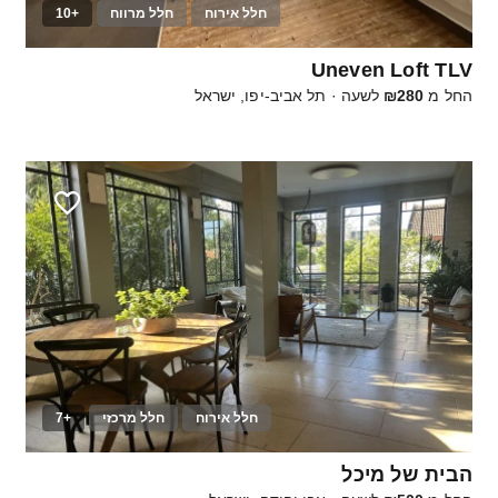
חלל אירוח
חלל מרווח
+10
30
Uneven Loft TLV
החל מ
₪280
לשעה
·
תל אביב-יפו, ישראל
חלל אירוח
חלל מרכזי
+7
20
הבית של מיכל