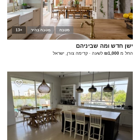
מטבח
מטבח בהיר
+13
10
ישן חדש ומה שביניהם
החל מ
₪1,000
לשעה
·
קדימה צורן, ישראל