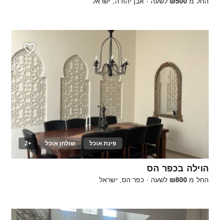
החל מ
₪500
לשעה
·
אבן יהודה, ישראל
פינת אוכל
שולחן אוכל
+2
30
הוילה בכפר הס
החל מ
₪800
לשעה
·
כפר הס, ישראל