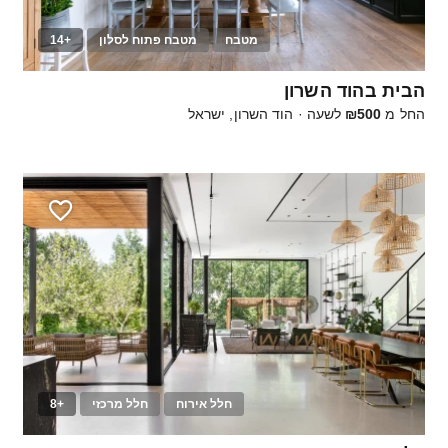
מטבח
מטבח פתוח לסלון
+14
40
הבית בהוד השרון
החל מ
₪500
לשעה
·
הוד השרון, ישראל
חלל אירוח
חלל מרכזי
+8
20