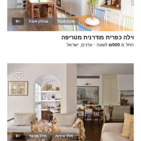
פינת אוכל
שולחן אוכל
+9
100
וילה כפרית מודרנית מטריפה
החל מ
₪500
לשעה
·
עדנים, ישראל
חלל אירוח
חלל מרכזי
+8
25