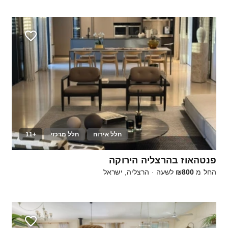
חלל אירוח
חלל מרכזי
+11
30
פנטהאוז בהרצליה הירוקה
החל מ
₪800
לשעה
·
הרצליה, ישראל