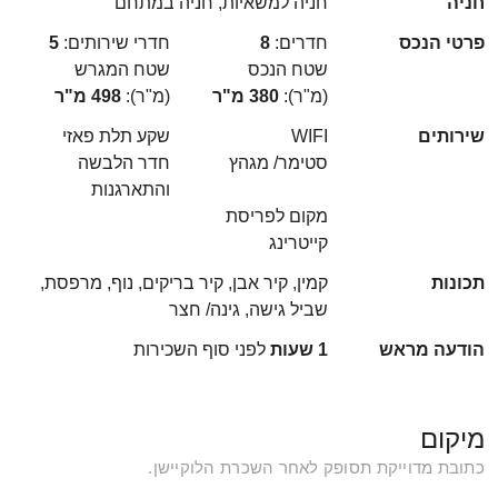
חניה
חניה למשאיות, חניה במתחם
פרטי הנכס
חדרים:
8
חדרי שירותים:
5
שטח הנכס
שטח המגרש
(מ"ר):
380 מ"ר
(מ"ר):
498 מ"ר
שירותים
WIFI
שקע תלת פאזי
סטימר/ מגהץ
חדר הלבשה
והתארגנות
מקום לפריסת
קייטרינג
תכונות
קמין, קיר אבן, קיר בריקים, נוף, מרפסת,
שביל גישה, גינה/ חצר
הודעה מראש
1 שעות
לפני סוף השכירות
מיקום
כתובת מדוייקת תסופק לאחר השכרת הלוקיישן.