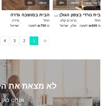
אור טבעי
כורסה
+35
כניסה
+15
20
12
בית נורדי בצפון הגולן עם נוף עוצר נשימה
הבית במושבה גדרה
החל
ברוכים קלע
החל
גדרה,
·
·
מ
₪600
לשעה
אלון, ישראל
מ
₪750
לשעה
ישראל
4
3
2
1
לא מצאת את הל
אנחנו כאן 