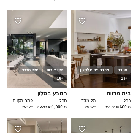
מטבח
מטבח פתוח לסלון
חלל אירוח
חלל מרכזי
+18
+13
30
25
בית מרווה
הטבע בסלון
החל
תל מונד,
החל
פתח תקווה,
·
·
מ
₪600
לשעה
ישראל
מ
₪1,000
לשעה
ישראל