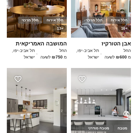
חלל אירוח
חלל מרכזי
חלל אירוח
חלל מרכזי
+13
+16
10
15
אבן הטורקיז
המושבה האמריקאית
החל
תל אביב-יפו,
החל
תל אביב-יפו,
·
·
מ
₪600
לשעה
ישראל
מ
₪750
לשעה
ישראל
מטבח
מטבח מודרני