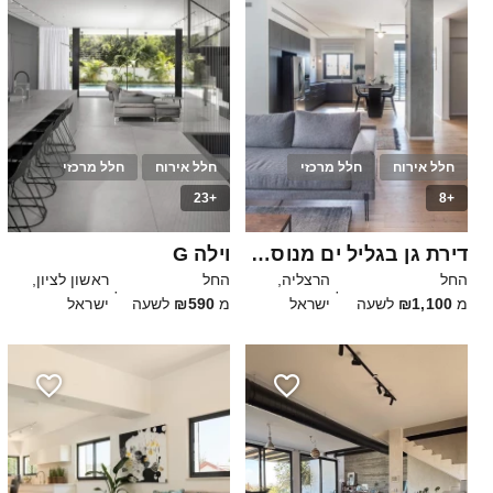
חלל אירוח
חלל מרכזי
חלל אירוח
חלל מרכזי
+23
+8
20
40
דירת גן בגליל ים מנוסה בפרסומות
וילה G
החל
הרצליה,
החל
ראשון לציון,
·
·
מ
₪1,100
לשעה
ישראל
מ
₪590
לשעה
ישראל