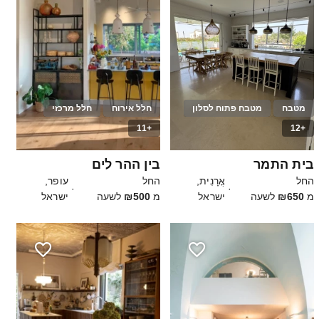
מטבח
מטבח פתוח לסלון
חלל אירוח
חלל מרכזי
+11
+12
40
10
בית התמר
בין ההר לים
החל
אֳרָנִית,
החל
עופר,
·
·
מ
₪650
לשעה
ישראל
מ
₪500
לשעה
ישראל
2