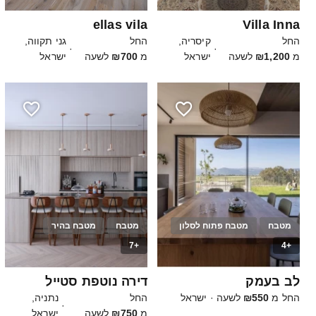
ellas vila
Villa Inna
החל
קיסריה,
החל
גני תקווה,
·
·
מ
₪1,200
לשעה
ישראל
מ
₪700
לשעה
ישראל
מטבח
מטבח פתוח לסלון
מטבח
מטבח בהיר
+7
+4
12
20
לב בעמק
דירה נוטפת סטייל
החל מ
₪550
לשעה
·
ישראל
החל
נתניה,
·
מ
₪750
לשעה
ישראל