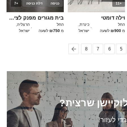
+11
כניסה
דלת כניסה
+7
25
30
וילה דומטי
בית מגורים מפנק לצילומים
החל
כינרת,
החל
הרצליה,
·
·
מ
₪900
לשעה
ישראל
מ
₪750
לשעה
ישראל
8
7
6
5
וקיישן שרצית?
כדי לעזור!