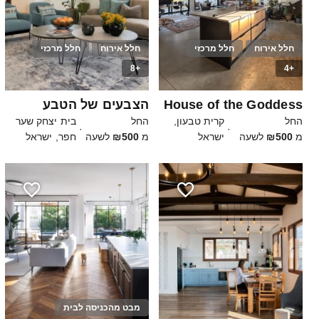
חלל אירוח
חלל מרכזי
חלל אירוח
חלל מרכזי
+8
+4
50
25
House of the Goddess
הצבעים של הטבע
החל
קרית טבעון,
החל
בית יצחק שער
·
·
מ
₪500
לשעה
ישראל
מ
₪500
לשעה
חפר, ישראל
מבט מהכניסה לבית