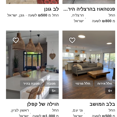
פנטהאוז בהרצליה הירוקה
לב גונן
החל
הרצליה,
החל מ
₪500
לשעה
·
גונן, ישראל
·
מ
₪800
לשעה
ישראל
חלל אירוח
חלל מרכזי
מטבח
מטבח בהיר
+5
+6
50
25
בלב המושב
הוילה של קפלן
החל
גני עם,
החל
ראשון לציון,
·
·
מ
₪500
לשעה
ישראל
מ
₪1,000
לשעה
ישראל