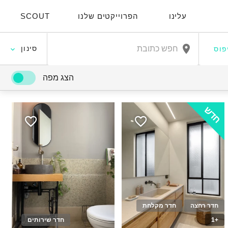
עלינו
הפרוייקטים שלנו
SCOUT
סינון
פוס
הצג מפה
חדש
חדר רחצה
חדר מקלחת
+1
חדר שירותים
15
50