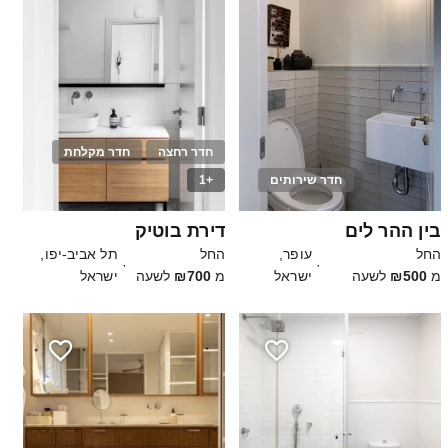
חדר רחצה
חדר מקלחת
חדר שירותים
+1
12
40
בין ההר לים
דירת בוטיק
החל
עופר,
החל
תל אביב-יפו,
·
·
מ
₪500
לשעה
ישראל
מ
₪700
לשעה
ישראל
2