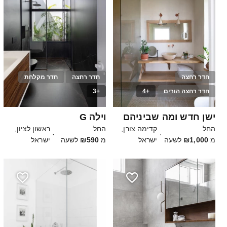
חדר רחצה
חדר רחצה
חדר מקלחת
חדר רחצה הורים
+4
+3
20
10
ישן חדש ומה שביניהם
וילה G
החל
קדימה צורן,
החל
ראשון לציון,
·
·
מ
₪1,000
לשעה
ישראל
מ
₪590
לשעה
ישראל