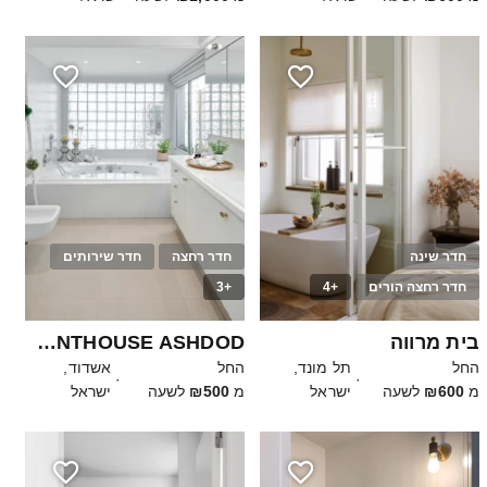
חדר שינה
חדר רחצה
חדר שירותים
חדר רחצה הורים
+4
+3
40
25
בית מרווה
THE SEA VIEW PENTHOUSE ASHDOD
החל
תל מונד,
החל
אשדוד,
·
·
מ
₪600
לשעה
ישראל
מ
₪500
לשעה
ישראל