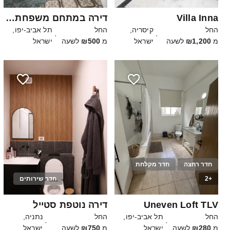
Villa Inna
דירה במתחם משפחתי ברמה גבוהה
החל
קיסריה,
החל
תל אביב-יפו,
·
·
מ
₪1,200
לשעה
ישראל
מ
₪500
לשעה
ישראל
חדר רחצה
חדר מקלחת
+2
חדר שירותים
12
30
Uneven Loft TLV
דירה נוטפת סטייל
החל
תל אביב-יפו,
החל
נתניה,
·
·
מ
₪280
לשעה
ישראל
מ
₪750
לשעה
ישראל