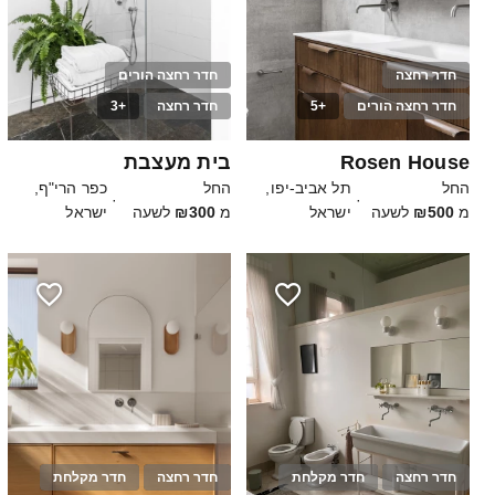
חדר רחצה
חדר רחצה הורים
חדר רחצה הורים
+5
חדר רחצה
+3
50
20
Rosen House
בית מעצבת
החל
תל אביב-יפו,
החל
כפר הרי"ף,
·
·
מ
₪500
לשעה
ישראל
מ
₪300
לשעה
ישראל
חדר רחצה
חדר מקלחת
חדר רחצה
חדר מקלחת