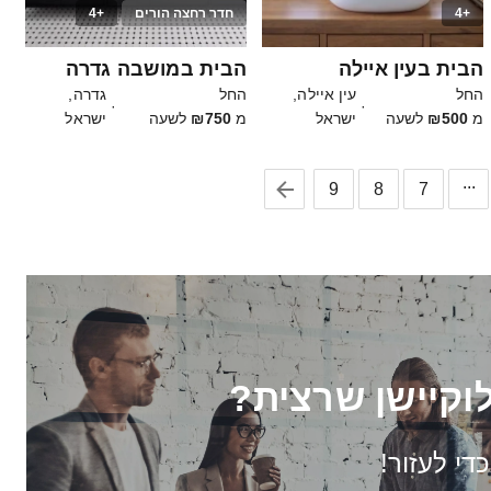
+4
חדר רחצה הורים
+4
20
30
הבית בעין איילה
הבית במושבה גדרה
החל
עין איילה,
החל
גדרה,
·
·
מ
₪500
לשעה
ישראל
מ
₪750
לשעה
ישראל
...
9
8
7
וקיישן שרצית?
כדי לעזור!