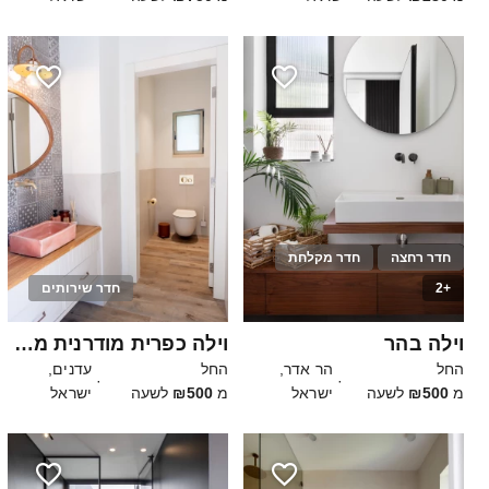
חדר רחצה
חדר מקלחת
+2
חדר שירותים
100
20
וילה בהר
וילה כפרית מודרנית מטריפה
החל
הר אדר,
החל
עדנים,
·
·
מ
₪500
לשעה
ישראל
מ
₪500
לשעה
ישראל