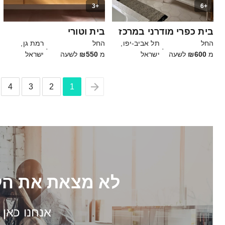
+3
+6
20
30
בית כפרי מודרני במרכז
בית וטורי
החל
תל אביב-יפו,
החל
רמת גן,
·
·
מ
₪600
לשעה
ישראל
מ
₪550
לשעה
ישראל
4
3
2
1
לא מצאת את הל
אנחנו כאן 